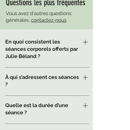
Questions les plus fréquentes
Vous avez d'autres questions
générales,
contactez-nous
En quoi consistent les
séances corporels offerts par
Julie Béland ?
Julie Béland propose une
approche globale du mieux-être
À qui s’adressent ces séances
à travers plusieurs techniques
?
corporelles naturelles :
ventouses, biomagnétisme,
Ces services sont adaptés à toute
réflexologie plantaire, T.N.C
personne souhaitant réduire le
Quelle est la durée d’une
neuro-cutanée et massage sur
stress, soulager des douleurs
séance ?
chaise. Chaque méthode vise à
musculaires ou articulaires,
libérer les tensions, soulager les
améliorer sa posture, sa vitalité
La durée varie selon la technique