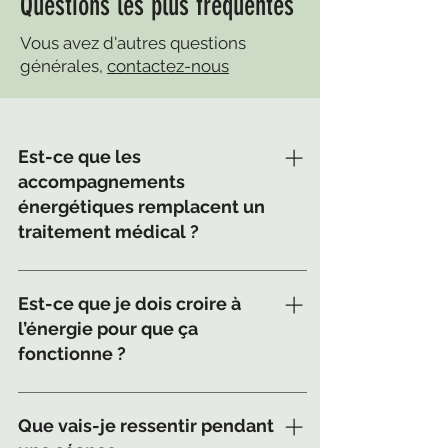
Questions les plus fréquentes
Vous avez d'autres questions
générales,
contactez-nous
Est-ce que les
accompagnements
énergétiques remplacent un
traitement médical ?
Non. Les approches énergétiques
ne remplacent en aucun cas un
Est-ce que je dois croire à
suivi médical ou un traitement
l’énergie pour que ça
prescrit par un professionnel de la
fonctionne ?
santé. Elles sont
complémentaires et visent à
Pas du tout. Il n’est pas nécessaire
soutenir le mieux-être global.
d’avoir des croyances
Que vais-je ressentir pendant
particulières. Il suffit d’être ouvert