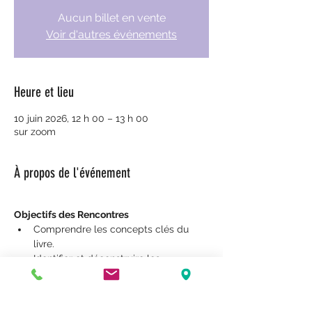
Aucun billet en vente
Voir d'autres événements
Heure et lieu
10 juin 2026, 12 h 00 – 13 h 00
sur zoom
À propos de l'événement
Objectifs des Rencontres
Comprendre les concepts clés du 
livre.
Identifier et déconstruire les 
croyances limitantes liées à l’argent.
Partager des expériences et des 
perspectives personnelles.