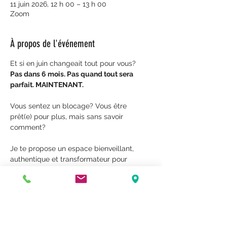
11 juin 2026, 12 h 00 – 13 h 00
Zoom
À propos de l'événement
Et si en juin changeait tout pour vous?
Pas dans 6 mois. Pas quand tout sera 
parfait. MAINTENANT. 
Vous sentez un blocage? Vous être 
prêt(e) pour plus, mais sans savoir 
comment?
Je te propose un espace bienveillant, 
authentique et transformateur pour 
t'ouvrir à plus de conscience, de liberté et 
d'abondance dans toutes les sphères de 
ta vie.
Plusieurs possibilités à explorer ensemble 
tel que: