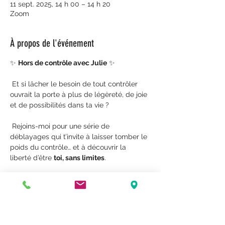
11 sept. 2025, 14 h 00 – 14 h 20
Zoom
À propos de l'événement
✨ 
Hors de contrôle avec Julie
 ✨
 Et si lâcher le besoin de tout contrôler 
ouvrait la porte à plus de légèreté, de joie 
et de possibilités dans ta vie ?
 Rejoins-moi pour une série de 
déblayages qui t’invite à laisser tomber le 
poids du contrôle… et à découvrir la 
liberté d’être 
toi, sans limites
.
✨ Résumé de la pratique “Hors…” avec le 
corps
Pendant 10 jours, 30 fois par jour, tu 
invites ton corps et ton être à sortir de :