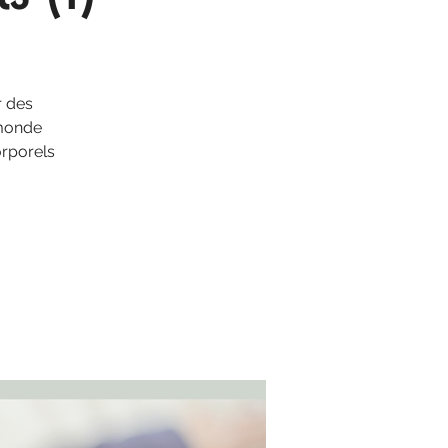
r des
 monde
orporels