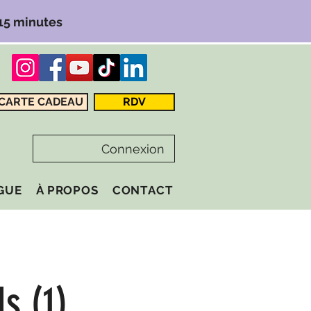
 15 minutes
CARTE CADEAU
RDV
Connexion
GUE
À PROPOS
CONTACT
s (1)