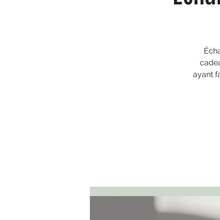
Écha
cadea
ayant f