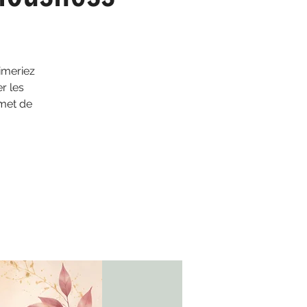
imeriez
r les
rmet de