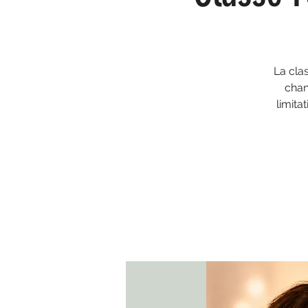
La cla
chan
limita