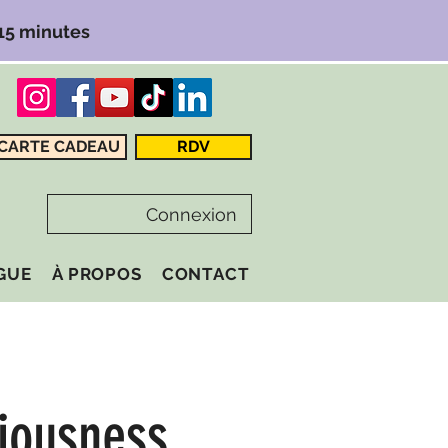
 15 minutes
CARTE CADEAU
RDV
Connexion
GUE
À PROPOS
CONTACT
iousness