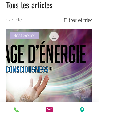
Tous les articles
1 article
Filtrer et trier
Best Seller
Tirage énergie - réaliser ses projets
Prix
12,00 $