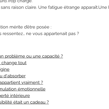
ourd.Trop chargé.
sans raison claire. Une fatigue étrange apparaît.Une 
tion mérite d’être posée :
s ressentez… ne vous appartenait pas ?
 un problème ou une capacité ?
i change tout
igine
eu d'absorber
 appartient vraiment ?
umulation émotionnelle
berté intérieure
sibilité était un cadeau ?