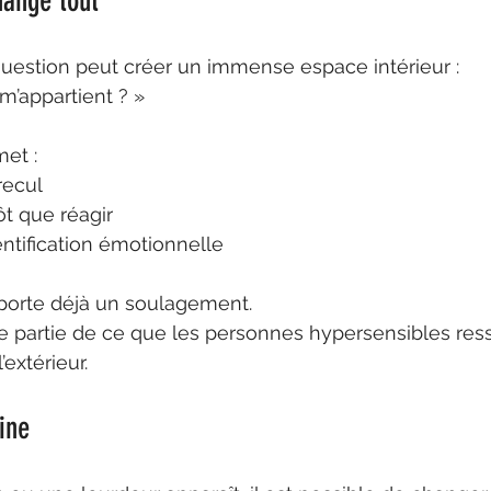
hange tout
question peut créer un immense espace intérieur :
m’appartient ? »
et :
recul
ôt que réagir
dentification émotionnelle
pporte déjà un soulagement.
e partie de ce que les personnes hypersensibles res
’extérieur.
ine