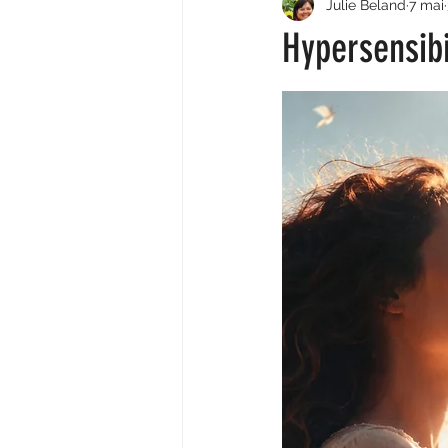
Julie Beland
7 mai
Hypersensibi