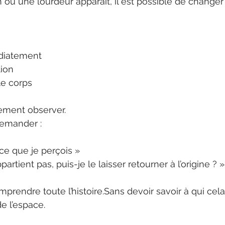
u une lourdeur apparaît, il est possible de changer
diatement
tion
le corps
ement observer.
demander :
-ce que je perçois »
artient pas, puis-je le laisser retourner à l’origine ? »
prendre toute l’histoire.Sans devoir savoir à qui cela
e l’espace.