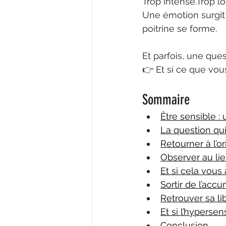
Trop intense.Trop l
Une émotion surgit 
poitrine se forme.
Et parfois, une ques
👉 Et si ce que vou
Sommaire
Être sensible :
La question qu
Retourner à l’or
Observer au li
Et si cela vous
Sortir de l’acc
Retrouver sa li
Et si l’hypersen
Conclusion