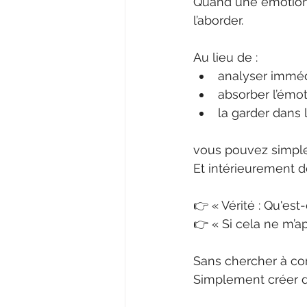
Quand une émotion o
l’aborder.
Au lieu de :
analyser immé
absorber l’émo
la garder dans 
vous pouvez simpl
Et intérieurement 
👉 « Vérité : Qu'est
👉 « Si cela ne m’app
Sans chercher à com
Simplement créer d