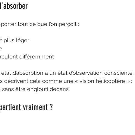
d’absorber
orter tout ce que l’on perçoit :
t plus léger
e
irculent différemment
 état d’absorption à un état d’observation consciente.
s décrivent cela comme une « vision hélicoptère » :
e sans être englouti dedans.
partient vraiment ?