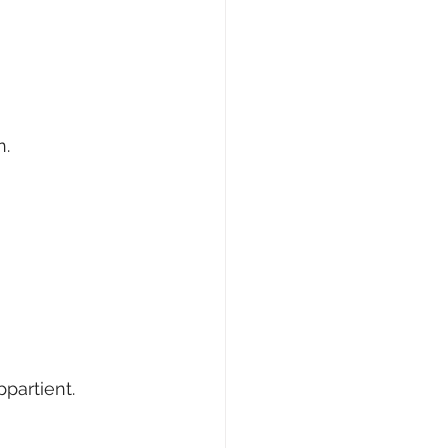
n.
partient.