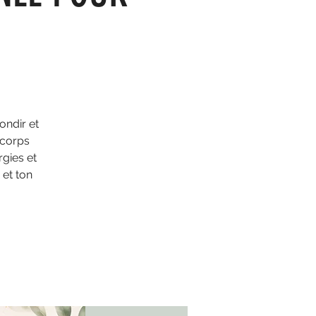
ondir et
 corps
gies et
 et ton