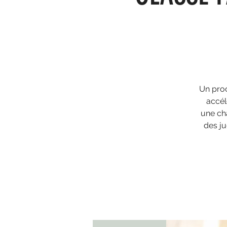
Un proc
accél
une ch
des ju