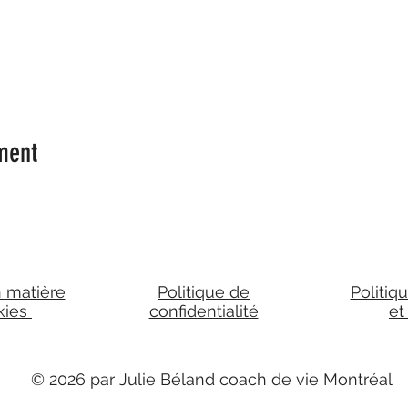
ment
n matière
Politique de
Politiq
kies
confidentialité
et
© 2026 par Julie Béland coach de vie Montréal