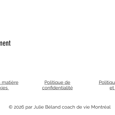
ment
n matière
Politique de
Politiq
kies
confidentialité
et
© 2026 par Julie Béland coach de vie Montréal