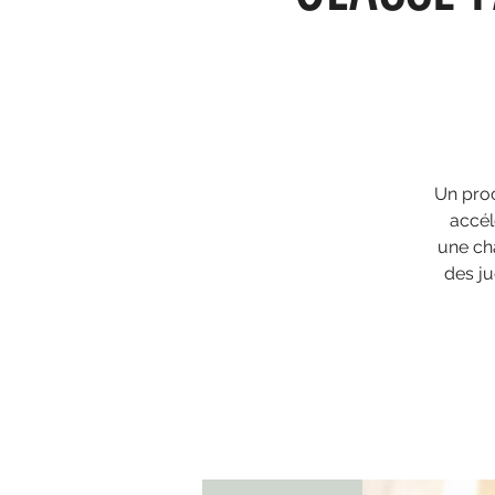
Un proc
accél
une ch
des ju