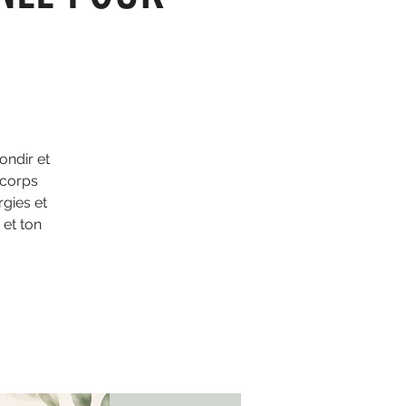
ondir et
 corps
gies et
 et ton